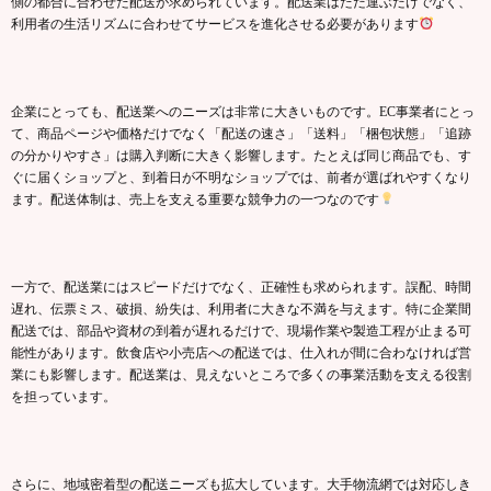
側の都合に合わせた配送が求められています。配送業はただ運ぶだけでなく、
利用者の生活リズムに合わせてサービスを進化させる必要があります
企業にとっても、配送業へのニーズは非常に大きいものです。EC事業者にとっ
て、商品ページや価格だけでなく「配送の速さ」「送料」「梱包状態」「追跡
の分かりやすさ」は購入判断に大きく影響します。たとえば同じ商品でも、す
ぐに届くショップと、到着日が不明なショップでは、前者が選ばれやすくなり
ます。配送体制は、売上を支える重要な競争力の一つなのです
一方で、配送業にはスピードだけでなく、正確性も求められます。誤配、時間
遅れ、伝票ミス、破損、紛失は、利用者に大きな不満を与えます。特に企業間
配送では、部品や資材の到着が遅れるだけで、現場作業や製造工程が止まる可
能性があります。飲食店や小売店への配送では、仕入れが間に合わなければ営
業にも影響します。配送業は、見えないところで多くの事業活動を支える役割
を担っています。
さらに、地域密着型の配送ニーズも拡大しています。大手物流網では対応しき