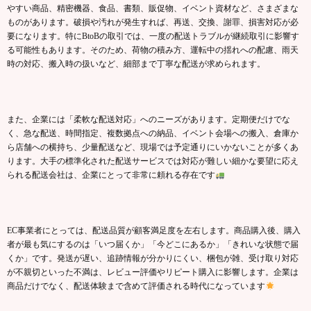
やすい商品、精密機器、食品、書類、販促物、イベント資材など、さまざまな
ものがあります。破損や汚れが発生すれば、再送、交換、謝罪、損害対応が必
要になります。特にBtoBの取引では、一度の配送トラブルが継続取引に影響す
る可能性もあります。そのため、荷物の積み方、運転中の揺れへの配慮、雨天
時の対応、搬入時の扱いなど、細部まで丁寧な配送が求められます。
また、企業には「柔軟な配送対応」へのニーズがあります。定期便だけでな
く、急な配送、時間指定、複数拠点への納品、イベント会場への搬入、倉庫か
ら店舗への横持ち、少量配送など、現場では予定通りにいかないことが多くあ
ります。大手の標準化された配送サービスでは対応が難しい細かな要望に応え
られる配送会社は、企業にとって非常に頼れる存在です
EC事業者にとっては、配送品質が顧客満足度を左右します。商品購入後、購入
者が最も気にするのは「いつ届くか」「今どこにあるか」「きれいな状態で届
くか」です。発送が遅い、追跡情報が分かりにくい、梱包が雑、受け取り対応
が不親切といった不満は、レビュー評価やリピート購入に影響します。企業は
商品だけでなく、配送体験まで含めて評価される時代になっています