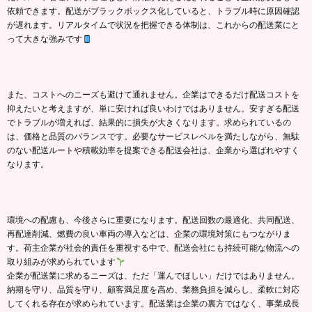
依頼できます。配送がブラックボックス化していると、トラブル時に原因確認
が遅れます。リアルタイムで状況を把握できる体制は、これからの配送業にと
って大きな強みです
また、コストへのニーズも避けて通れません。企業はできるだけ配送コストを
抑えたいと考えますが、単に安ければ良いわけではありません。安すぎる配送
でトラブルが増えれば、結果的に損失が大きくなります。求められているの
は、価格と品質のバランスです。必要なサービスレベルを満たしながら、無駄
のない配送ルートや積載効率を提案できる配送会社は、企業から選ばれやすく
なります。
環境への配慮も、今後さらに重要になります。配送回数の最適化、共同配送、
再配達削減、燃費の良い車両の導入などは、企業の環境対策にもつながりま
す。荷主企業が社会的責任を重視する中で、配送会社にも持続可能な物流への
取り組みが求められています
企業が配送業に求めるニーズは、ただ「運んでほしい」だけではありません。
納期を守り、品質を守り、顧客満足度を高め、業務負担を減らし、柔軟に対応
してくれる存在が求められています。配送業は企業の裏方ではなく、事業成長