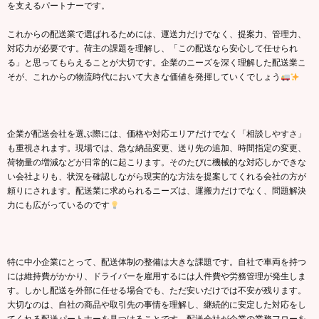
を支えるパートナーです。
これからの配送業で選ばれるためには、運送力だけでなく、提案力、管理力、
対応力が必要です。荷主の課題を理解し、「この配送なら安心して任せられ
る」と思ってもらえることが大切です。企業のニーズを深く理解した配送業こ
そが、これからの物流時代において大きな価値を発揮していくでしょう
企業が配送会社を選ぶ際には、価格や対応エリアだけでなく「相談しやすさ」
も重視されます。現場では、急な納品変更、送り先の追加、時間指定の変更、
荷物量の増減などが日常的に起こります。そのたびに機械的な対応しかできな
い会社よりも、状況を確認しながら現実的な方法を提案してくれる会社の方が
頼りにされます。配送業に求められるニーズは、運搬力だけでなく、問題解決
力にも広がっているのです
特に中小企業にとって、配送体制の整備は大きな課題です。自社で車両を持つ
には維持費がかかり、ドライバーを雇用するには人件費や労務管理が発生しま
す。しかし配送を外部に任せる場合でも、ただ安いだけでは不安が残ります。
大切なのは、自社の商品や取引先の事情を理解し、継続的に安定した対応をし