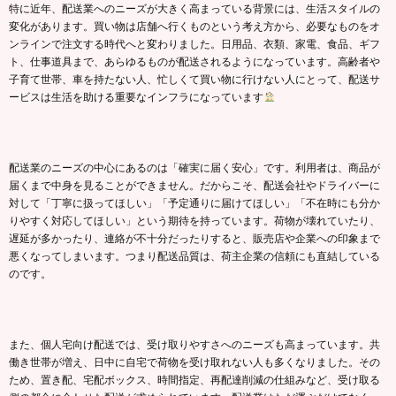
特に近年、配送業へのニーズが大きく高まっている背景には、生活スタイルの
変化があります。買い物は店舗へ行くものという考え方から、必要なものをオ
ンラインで注文する時代へと変わりました。日用品、衣類、家電、食品、ギフ
ト、仕事道具まで、あらゆるものが配送されるようになっています。高齢者や
子育て世帯、車を持たない人、忙しくて買い物に行けない人にとって、配送サ
ービスは生活を助ける重要なインフラになっています
配送業のニーズの中心にあるのは「確実に届く安心」です。利用者は、商品が
届くまで中身を見ることができません。だからこそ、配送会社やドライバーに
対して「丁寧に扱ってほしい」「予定通りに届けてほしい」「不在時にも分か
りやすく対応してほしい」という期待を持っています。荷物が壊れていたり、
遅延が多かったり、連絡が不十分だったりすると、販売店や企業への印象まで
悪くなってしまいます。つまり配送品質は、荷主企業の信頼にも直結している
のです。
また、個人宅向け配送では、受け取りやすさへのニーズも高まっています。共
働き世帯が増え、日中に自宅で荷物を受け取れない人も多くなりました。その
ため、置き配、宅配ボックス、時間指定、再配達削減の仕組みなど、受け取る