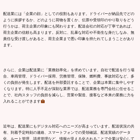
配送業には「企業の顔」としての役割もあります。ドライバーが納品先でどの
ように挨拶するか、どのように荷物を置くか、伝票や受領印のやり取りをどう
行うかは、荷主企業の印象にも関わります。配送会社の対応が丁寧であれば、
荷主企業の信頼も高まります。反対に、乱暴な対応や不衛生な身だしなみ、無
責任な受け渡しがあると、荷主企業まで悪い印象を持たれてしまうことがあり
ます。
さらに、企業は配送業に「業務効率化」を求めています。自社で配送を行う場
合、車両管理、ドライバー採用、労務管理、保険、燃料費、事故対応など、多
くの負担が発生します。配送を外部委託することで、企業は本業に集中しやす
くなります。特に人手不足が深刻な業界では、配送業務を専門会社に任せるこ
とで、社内スタッフの負担を減らし、営業や製造、接客など本来の業務に力を
入れることができます
近年は、配送業にもデジタル対応へのニーズが高まっています。配送状況の共
有、到着予定時刻の連絡、スマートフォンでの受領確認、配送実績のデータ
化、ルート管理、請求管理など、情報が見える化されることで企業は安心して