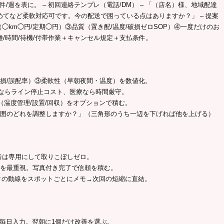
0件/週を表に。 – 初回連絡テンプレ（電話/DM） – 「（店名）様、地域配達
めてなど柔軟対応可です。今の配送で困っている点はありますか？」 – 提案
◯km◯円/定期◯円）③品質（置き配/温度/破損ゼロSOP）④一度だけのお
離/時間/待機/付帯作業＋キャンセル規定＋支払条件。
破損/誤配率）③柔軟性（早朝夜間・温度）を数値化。
場ならライン停止コスト、医療なら時間厳守。
値（温度管理/設置/回収）をオプションで積む。
範囲のどれを調整しますか？」（三角形のうち一辺を下げれば他を上げる）
知音は専用にして取りこぼしゼロ。
価を最重視。写真付き完了で信頼を積む。
ベータの動線をスポットごとにメモ→次回の短縮に直結。
燃費を毎日入力。翌朝に1個だけ改善を選ぶ。