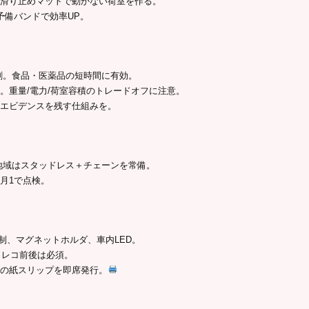
・滑り止めマットで動かない荷室を作る。
予備バンドで効率UP。
冷剤。食品・医薬品の短時間に有効。
。重量/電力/荷室容積のトレードオフに注意。
度エビデンスを残す仕組みを。
雪地域はスタッドレス＋チェーンを常備。
月1で点検。
体制、マグネットホルダ、車内LED。
ドラレコ前後は必須。
時の紙スリップを即席発行。