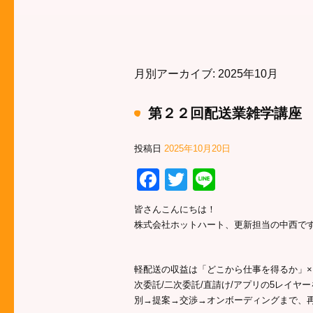
月別アーカイブ:
2025年10月
第２２回配送業雑学講座
投稿日
2025年10月20日
Facebook
Twitter
Line
皆さんこんにちは！
株式会社ホットハート、更新担当の中西で
軽配送の収益は「どこから仕事を得るか」×
次委託/二次委託/直請け/アプリの5レイ
別→提案→交渉→オンボーディングまで、