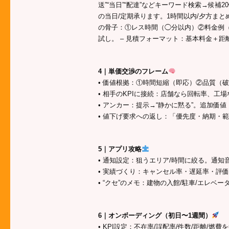
送”“当日”“配達”などキーワード検索→候補2
の当日/定期承ります。1時間以内/夕方まと
の骨子：①レス時間（◯分以内）②料金例（
試し。 – 見積フォーマット：基本料金＋距
4｜単価交渉のフレーム
• 価値根拠：①時間短縮（即応）②品質（
• 相手のKPIに接続：店舗なら回転率、工
• アンカー：提示→“静かに黙る”。追加価
• 値下げ要求への返し：「優先度・納期・
5｜アプリ攻略
• 通知設定：狙うエリア/時間に絞る。通
• 実績づくり：キャンセル率・遅延率・評
• “クセ”のメモ：建物の入館/駐車/エレ
6｜オンボーディング（初日〜1週間）
• KPI設定：不在率/誤配率/件数/距離/