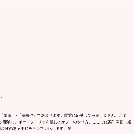
す。
「単価」×「稼働率」で決まります。闇雲に応募しても稼げません。元請/一
ヤーを理解し、ポートフォリオを組むのがプロのやり方。ここでは案件開拓→選
再現性のある手順をテンプレ化します。