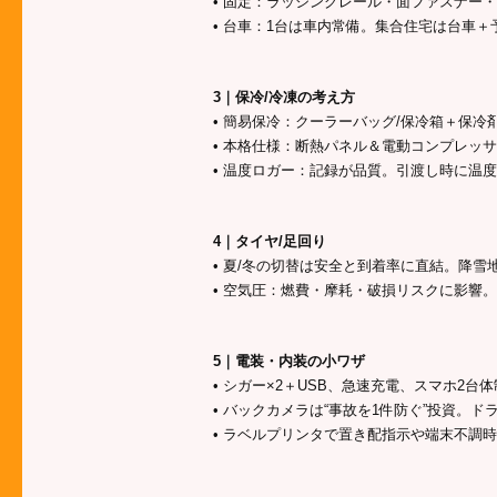
• 固定：ラッシングレール・面ファスナー
• 台車：1台は車内常備。集合住宅は台車＋
3｜保冷/冷凍の考え方
• 簡易保冷：クーラーバッグ/保冷箱＋保
• 本格仕様：断熱パネル＆電動コンプレッサ
• 温度ロガー：記録が品質。引渡し時に温
4｜タイヤ/足回り
• 夏/冬の切替は安全と到着率に直結。降
• 空気圧：燃費・摩耗・破損リスクに影響。
5｜電装・内装の小ワザ
• シガー×2＋USB、急速充電、スマホ2台
• バックカメラは“事故を1件防ぐ”投資。
• ラベルプリンタで置き配指示や端末不調