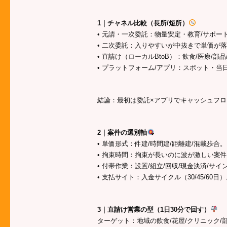
1｜チャネル比較（長所/短所）
• 元請・一次委託：物量安定・教育/サポ
• 二次委託：入りやすいが中抜きで単価が落
• 直請け（ローカルBtoB）：飲食/医療/
• プラットフォーム/アプリ：スポット・
結論：最初は委託×アプリでキャッシュフ
2｜案件の選別軸
• 単価形式：件建/時間建/距離建/混載歩
• 拘束時間：拘束が長いのに波が激しい案件
• 付帯作業：設置/組立/回収/現金決済/
• 支払サイト：入金サイクル（30/45/6
3｜直請け営業の型（1日30分で回す）
ターゲット：地域の飲食/花屋/クリニック/部品