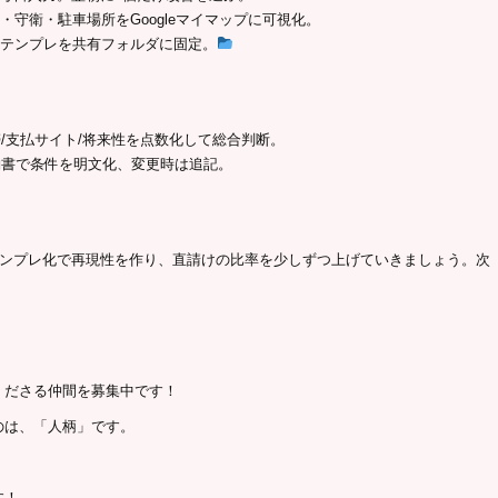
・守衛・駐車場所をGoogleマイマップに可視化。
のテンプレを共有フォルダに固定。
帯/支払サイト/将来性を点数化して総合判断。
契約書で条件を明文化、変更時は追記。
テンプレ化で再現性を作り、直請けの比率を少しずつ上げていきましょう。次
くださる仲間を募集中です！
のは、「人柄」です。
す！