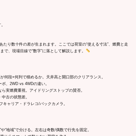
す。
あたり数十件の差が生まれます。ここでは荷室の“使える寸法”、燃費と走
ムまで、現場目線で“数字”に落として解説します。
サイズが何段×何列で積めるか。天井高と開口部のクリアランス。
ボ、2WD vs 4WDの違い。
いなら実燃費重視。アイドリングストップの賛否。
・中古の状態差。
ーフキャリア・ドラレコ/バックカメラ。
便”や“地域”で分ける。左右は奇数/偶数で行先を固定。