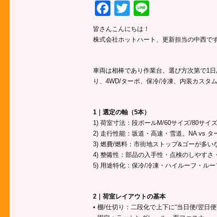
Facebook
Twitter
Line
皆さんこんにちは！
株式会社ホットハート、更新担当の中西で
車両は相棒であり作業台。選び方次第で1日
り、4WD/ターボ、保冷/冷凍、内装カスタ
1｜選定の軸（5本）
1) 荷室寸法：段ボールM/60サイズ/80
2) 走行性能：坂道・高速・雪道。NA vs ター
3) 燃費/燃料：市街地ストップ&ゴーが多
4) 整備性：部品の入手性・点検のしやすさ
5) 用途特化：保冷/冷凍・ハイルーフ・ル
2｜荷室レイアウトの基本
• 棚/仕切り：二段化で上下に“当日便/翌日