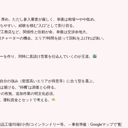
ート厚め。ただし参入審査が厳しく、単価は相場〜やや低め。
ちやすい。経験を積む“入口”として割り切る。
部品/工務店など。関係性と信頼が命。単価は交渉余地大。
当日チャーターの機会。エリア/時間を絞って回転を上げれば強い。
ローを作り、同時に直請け営業を仕込んでいくのが王道。
合。自分の強み（密度高いエリアが得意等）に合う型を選ぶ。
は避ける。“待機”は原価と心得る。
サインの有無。追加作業の明文化必須。
0日）。運転資金とセットで考える。
工場/印刷/小売/コインランドリー等。 – 事前準備：Googleマップで“配