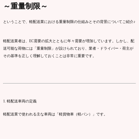
～
重量
制限
～
ということで、
軽
配送
業
における
重量
制限
の
仕組み
と
その
背景
についてご紹介♪
軽
配送
業者
は、
EC
需要
の
拡大
とともに
年々
需要
が
増加
し
てい
ます。
しかし、
配
送
可能
な
荷物
に
は「
重量
制限」
が
設け
ら
れ
て
おり、
業者・
ドライバー・
荷主
が
その
基準
を
正しく
理解
し
て
おく
こと
は
非常
に
重要
です。
1.
軽
配送
車両
の
定義
軽
配送
業
で
使
われる
主
な
車両
は「
軽
貨物
車（
軽
バン）」
です。