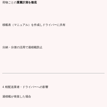
荷物
ごと
の
重量
計測
を
徹底
積載
表（
マニュアル）
を
作成
し
ドライバー
に
共有
分納・
分
便
の
活用
で
過積載
防止
4.
軽
配送
業者・
ドライバー
へ
の
影響
過積載
が
発覚
した
場合