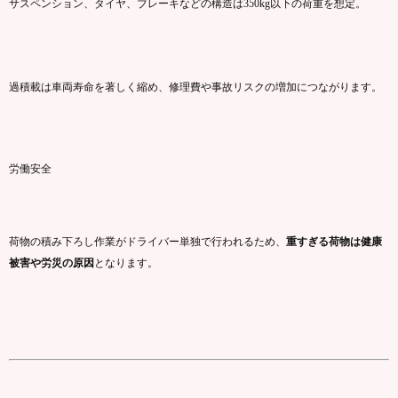
サスペンション、
タイヤ、
ブレーキ
など
の
構造
は
350kg
以下
の
荷重
を
想定。
過積載
は
車両
寿命
を
著
しく
縮
め、
修理費
や
事故
リスク
の
増加
に
つながり
ます。
労働
安全
荷物
の
積み下ろし
作業
が
ドライバー
単独
で
行
われる
ため、
重
すぎる
荷物
は
健康
被害
や
労災
の
原因
となり
ます。