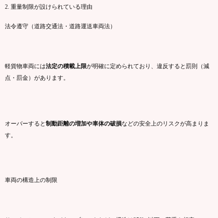
2.
重量
制限
が
設け
ら
れ
て
いる
理由
法令
遵守（
道路
交通
法・
道路
運送
車両
法）
軽
貨物
車両
に
は
法定
の
積載
上限
が
明確
に
定め
ら
れ
て
おり、
違反
すると
罰則（
減
点・
罰金）
が
あり
ます。
オーバー
すると
制動
距離
の
増加
や
車体
の
破損
など
の
安全
上の
リスク
が
高まり
ま
す。
車両
の
構造
上の
制限