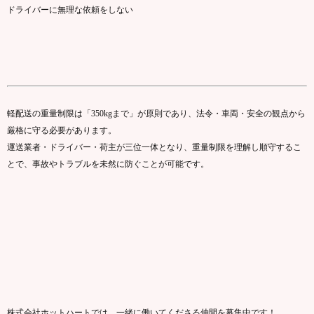
ドライバー
に
無理
な
依頼
を
しない
軽
配送
の
重量
制限
は「
350kg
まで」
が
原則
で
あり、
法令・
車両・
安全
の
観点
から
厳格
に
守る
必要
が
あり
ます。
運送
業者・
ドライバー・
荷主
が
三位一体
となり、
重量
制限
を
理解
し
順守
する
こ
と
で、
事故
や
トラブル
を
未然
に
防ぐ
こと
が
可能
です。
株式会社ホットハートでは、一緒に働いてくださる仲間を募集中です！