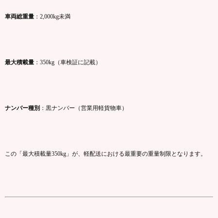
車両
総
重量
：
2,000kg
未満
最大
積載
量
：
350kg（
車
検証
に
記載）
ナンバー
種別
：
黒
ナンバー（
営業
用
軽
貨物
車）
この「
最大
積載
量
350kg」
が、
軽
配送
における
最
重要
の
重量
制限
となり
ます。