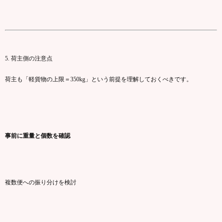
5.
荷主
側
の
注意
点
荷主
も「
軽
貨物
の
上限＝
350kg」
という
前提
を
理解
し
て
おく
べ
き
です。
事前
に
重量
と
個数
を
確認
複数
便
へ
の
振り分け
を
検討