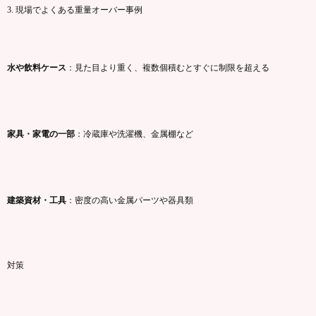
3.
現場
で
よく
ある
重量
オーバー
事例
水
や
飲料
ケース
：
見た目
より
重
く、
複数個
積む
と
すぐ
に
制限
を
超える
家具・
家電
の
一部
：
冷蔵庫
や
洗濯
機、
金属
棚
など
建築
資材・
工具
：
密度
の
高い
金属
パーツ
や
器具
類
対策