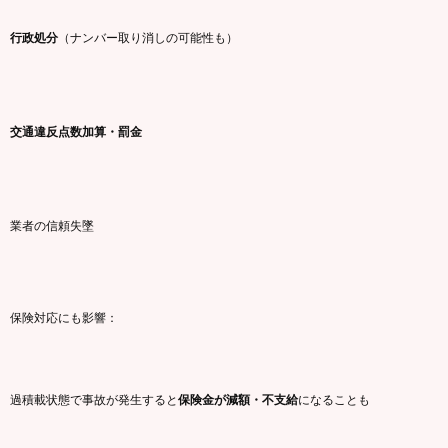
行政
処分
（
ナンバー
取り消し
の
可能性
も）
交通
違反
点数
加算・
罰金
業者
の
信頼
失墜
保険
対応
に
も
影響：
過積載
状態
で
事故
が
発生
すると
保険
金
が
減額・
不
支給
に
なる
こと
も