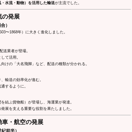
風・水流・動物）を活用した輸送
が主流でした。
流の発展
場合）
03〜1868年）に大きく進化しました。
の配送業者が登場。
として活用。
人向けの「大名飛脚」など、配送の種類が分かれる。
り、輸送の効率化が進む。
流通するように。
間を結ぶ貨物船）が登場し、海運業が発達。
の発展を支える重要な役割を果たしました。
自動車・航空の発展
世紀前半）