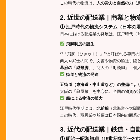
この時代の物流は、
人の労力と自然の力（
2. 近世の配送業｜商業と物
① 江戸時代の物流システム（日本の
日本における配送業の発展は、江戸時代（16
飛脚制度の誕生
**「飛脚（ひきゃく）」**と呼ばれる専門
商人や武士の間で、文書や物資の輸送手段
幕府の「継飛脚」
、商人の「町飛脚」、個
街道と物流の発達
五街道（東海道・中山道など）の整備
によ
大阪の「蔵屋敷」を中心に、全国の物資が
船による物流の拡大
江戸時代後期には、
北前船
（北海道〜大阪
この時代、飛脚業や船便は日本国内の商業
3. 近代の配送業｜鉄道・
① 明治〜昭和初期（19世紀後半〜20