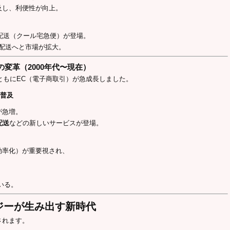
及し、利便性が向上。
凍配送（クール宅急便）が登場。
C配送へと市場が拡大。
の変革（2000年代〜現在）
とともにEC（電子商取引）が急成長しました。
の普及
が急増。
配送
などの新しいサービスが登場。
効率化）が重要視され、
いる。
ロジーが生み出す新時代
されます。