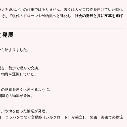
モノを運ぶだけの仕事ではありません。古くは人が直接物を届けていた時代
そして現代のドローンやAI物流へと進化し、
社会の発展と共に変革を遂げ
と発展
から始まりました。
資を、徒歩で運んで交換。
て物資を運搬していた。
くの物資を遠くへ運べるように。
陸間での物流が発展。
、川や海を使った輸送が発達。
ヨーロッパをつなぐ交易路（シルクロード）が確立し、陸路・海路での物流