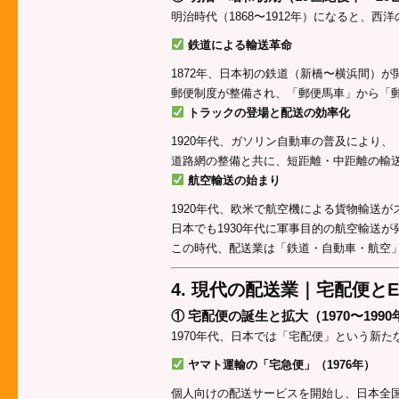
明治時代（1868〜1912年）になると、
鉄道による輸送革命
1872年、日本初の鉄道（新橋〜横浜間）
郵便制度が整備され、「郵便馬車」から「
トラックの登場と配送の効率化
1920年代、ガソリン自動車の普及により
道路網の整備と共に、短距離・中距離の輸
航空輸送の始まり
1920年代、欧米で航空機による貨物輸送が
日本でも1930年代に軍事目的の航空輸送が
この時代、配送業は「鉄道・自動車・航空
4. 現代の配送業｜宅配便と
① 宅配便の誕生と拡大（1970〜199
1970年代、日本では「宅配便」という新
ヤマト運輸の「宅急便」（1976年）
個人向けの配送サービスを開始し、日本全