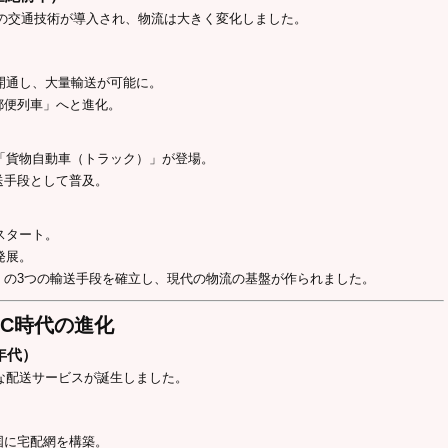
西洋の交通技術が導入され、物流は大きく変化しました。
が開通し、大量輸送が可能に。
郵便列車」へと進化。
、「貨物自動車（トラック）」が登場。
送手段として普及。
スタート。
発展。
」の3つの輸送手段を確立し、現代の物流の基盤が作られました。
EC時代の進化
0年代）
たな配送サービスが誕生しました。
国に宅配網を構築。