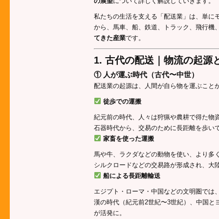
の展望
について詳しく解説していきます。
私たちの生活を支える「配送業」は、単に
から、馬車、船、鉄道、トラック、飛行機、
てきた産業
です。
1. 古代の配送｜物流の起源
① 人が運ぶ時代（古代〜中世）
配送業の起源は、人間が自ら物を運ぶこと
徒歩での運搬
紀元前の時代、人々は狩猟や農耕で得た物
石器時代から、交易のために長距離を歩い
家畜を使った運搬
馬や牛、ラクダなどの動物を使い、より多
シルクロードなどの交易路が形成され、大
船による長距離輸送
エジプト・ローマ・中国などの文明圏では
漢の時代（紀元前2世紀〜3世紀）、中国と
が活発に。