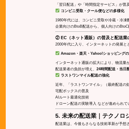
「翌日配送」や「時間指定サービス」が普
コンビニ受取・クール便などの多様化
1980年代には、コンビニ受取や冷蔵・冷
企業向けのBtoB配送から、個人向けのBto
② EC（ネット通販）の普及と配送業
2000年代に入り、インターネットの発展
Amazon・楽天・Yahoo!ショッピング
インターネット通販の拡大により、物流量
配送業者の負担が増え、
24時間配送・当日
ラストワンマイル配送の強化
近年、「ラストワンマイル」（最終配送の
宅配ボックスの普及
AIルート最適化技術
ドローン配送の実験導入 などが進められて
5. 未来の配送業｜テクノ
配送業は、今後もさらなる技術革新が予想